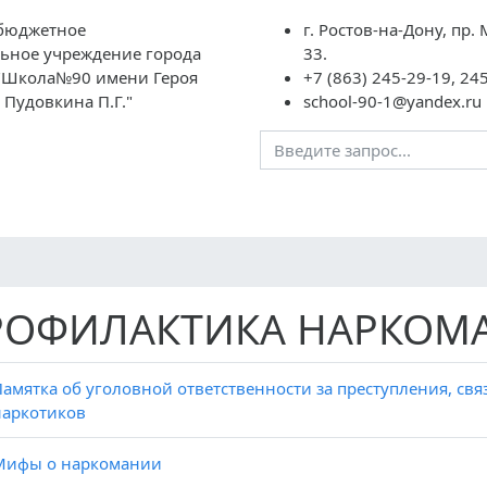
бюджетное
г. Ростов-на-Дону, пр.
ьное учреждение города
33.
 "Школа№90 имени Героя
+7 (863) 245-29-19, 24
 Пудовкина П.Г."
school-90-1@yandex.ru
Преподавателям
Школьная жизнь
ГИА
НОК
РОФИЛАКТИКА НАРКОМ
Памятка об уголовной ответственности за преступления, св
наркотиков
Мифы о наркомании