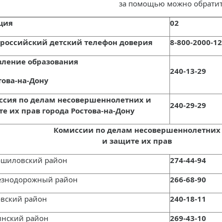
за помощью можно обрати
ция
02
российский детский телефон доверия
8-800-2000-1
вление образования
240-13-29
стова-на-Дону
ссия по делам несовершеннолетних и
240-29-29
е их прав города Ростова-на-Дону
Комиссии по делам несовершеннолетних
и защите их прав
ошиловский район
274-44-94
езнодорожный район
266-68-90
овский район
240-18-11
инский район
269-43-10