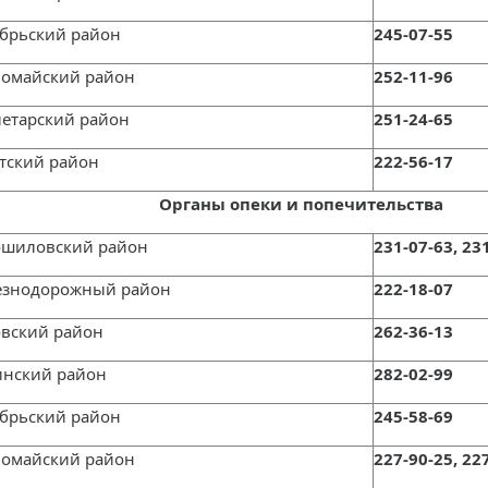
ябрьский район
245-07-55
вомайский район
252-11-96
летарский район
251-24-65
етский район
222-56-17
Органы опеки и попечительства
ошиловский район
231-07-63, 23
езнодорожный район
222-18-07
овский район
262-36-13
инский район
282-02-99
ябрьский район
245-58-69
вомайский район
227-90-25, 22