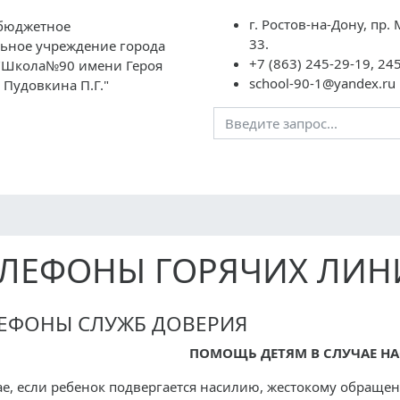
г. Ростов-на-Дону, пр.
бюджетное
33.
ьное учреждение города
+7 (863) 245-29-19, 24
 "Школа№90 имени Героя
school-90-1@yandex.ru
 Пудовкина П.Г."
Преподавателям
Школьная жизнь
ГИА
НОК
ЕЛЕФОНЫ ГОРЯЧИХ ЛИН
ЕФОНЫ СЛУЖБ ДОВЕРИЯ
ПОМОЩЬ ДЕТЯМ В СЛУЧАЕ Н
ае, если ребенок подвергается насилию, жестокому обраще