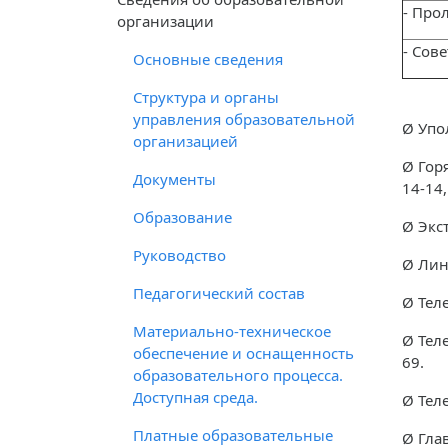
- Про
организации
- Сов
Основные сведения
Структура и органы
управления образовательной
Ø Упо
организацией
Ø Гор
Документы
14-14,
Образование
Ø Экс
Руководство
Ø Лин
Педагогический состав
Ø Теле
Материально-техническое
Ø Тел
обеспечение и оснащенность
69.
образовательного процесса.
Доступная среда.
Ø Тел
Платные образовательные
Ø Гла