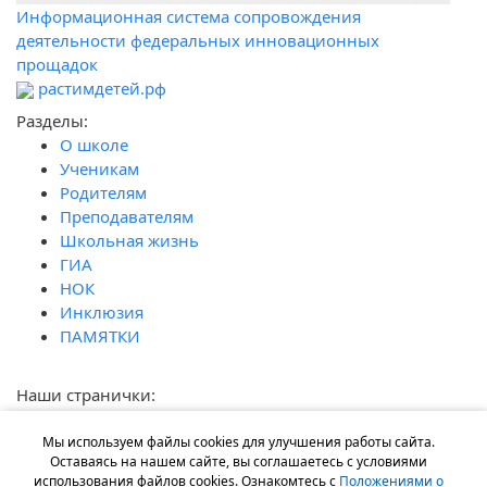
Информационная система сопровождения
деятельности федеральных инновационных
прощадок
растимдетей.рф
Разделы:
О школе
Ученикам
Родителям
Преподавателям
Школьная жизнь
ГИА
НОК
Инклюзия
ПАМЯТКИ
Наши странички:
Наши контакты:
г. Ростов-на-Дону, пр. М. Нагибина, 33.
Мы используем файлы cookies для улучшения работы сайта.
Оставаясь на нашем сайте, вы соглашаетесь с условиями
+7 (863) 245-29-19, 245-34-93
использования файлов cookies. Ознакомтесь с
Положениями о